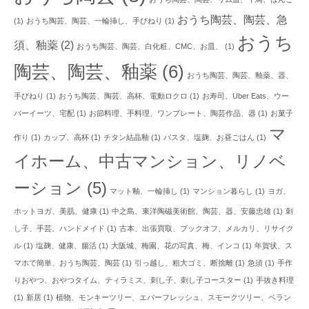
おうち陶芸、陶芸、急
(1)
おうち陶芸、陶芸、一輪挿し、手びねり
(1)
おうち
須、釉薬
(2)
おうち陶芸、陶芸、白化粧、CMC、お皿、
(1)
陶芸、陶芸、釉薬
(6)
おうち陶芸、陶芸、釉薬、器、
手びねり
(1)
おうち陶芸、陶芸、高杯、電動ロクロ
(1)
お寿司、Uber Eats、ウー
バーイーツ、宅配
(1)
お節料理、手料理、ワンプレート、陶芸作品、器
(1)
お菓子
マ
作り
(1)
カップ、高杯
(1)
チタン結晶釉
(1)
パスタ、塩麹、お昼ごはん
(1)
イホーム、中古マンション、リノベ
ーション
(5)
マット釉、一輪挿し
(1)
マンション暮らし
(1)
ヨガ、
ホットヨガ、美肌、健康
(1)
中之島、東洋陶磁美術館、陶芸、器、安藤忠雄
(1)
刺
し子、手芸、ハンドメイド
(1)
古本、出張買取、ブックオフ、メルカリ、リサイク
ル
(1)
塩麹、健康、腸活
(1)
大阪城、梅園、花の写真、梅、インコ
(1)
年賀状、ス
マホで簡単、おうち陶芸、陶芸
(1)
引っ越し、粗大ゴミ、断捨離
(1)
急須
(1)
手作
りおやつ、おやつタイム、ティラミス、刺し子、刺し子コースター
(1)
手抜き料理
(1)
新居
(1)
植物、モンキーツリー、エバーフレッシュ、スモークツリー、ベラン