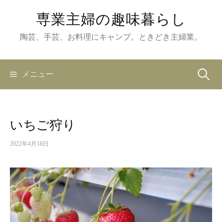
コ
専業主婦の趣味暮らし
ン
テ
陶芸、手芸、お料理にキャンプ。ときどき主婦業。
ン
ツ
メニュー
検
へ
ス
キ
索
ッ
いちご狩り
プ
:
2022年4月18日