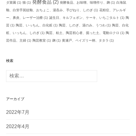
発酵食品
(2)
ダ菜園
(1)
猫
(1)
発酵食品、お味噌、味噌作り、麹
(1)
白海鼠
釉、白蛍手斑紋釉、おちょこ、湯呑み、手びねり、しのぎ
(1)
花粉症、アレルギ
ー、鼻炎、レーザー治療
(1)
誕生日、キルフェボン、ケーキ、いちごタルト
(1)
陶
芸
(1)
陶芸、いっちん、白化粧
(1)
陶芸、しのぎ、湯のみ、うつわ
(1)
陶芸、白化
粧、いっちん、しのぎ
(1)
陶芸、粘土、陶芸初心者、掘った土、電動ロクロ
(1)
陶
芸作品、主婦
(1)
陶芸教室
(1)
麹
(1)
黄瀬戸、ペイズリー柄、タタラ
(1)
検索
検
索
:
アーカイブ
2022年7月
2022年4月