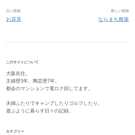
古い投稿
新しい投稿
お花見
ならまち散策
投
稿
ナ
ビ
このサイトについて
ゲ
大阪在住。
主婦歴3年。陶芸歴7年。
ー
都会のマンションで電ロク回してます。
シ
ョ
夫婦ふたりでキャンプしたりゴルフしたり。
遊ぶように暮らす日々の記録。
ン
カテゴリー