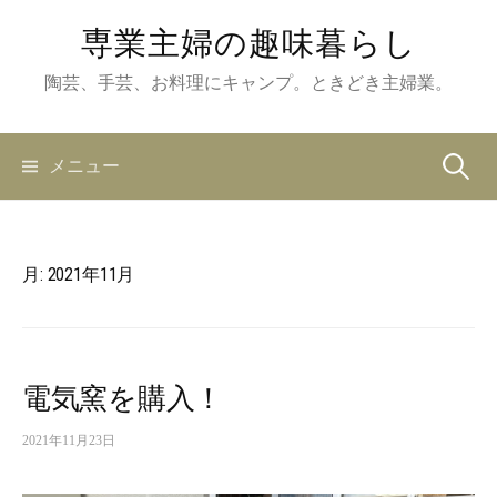
コ
専業主婦の趣味暮らし
ン
テ
陶芸、手芸、お料理にキャンプ。ときどき主婦業。
ン
ツ
メニュー
検
へ
ス
キ
索
ッ
月:
2021年11月
プ
:
電気窯を購入！
2021年11月23日