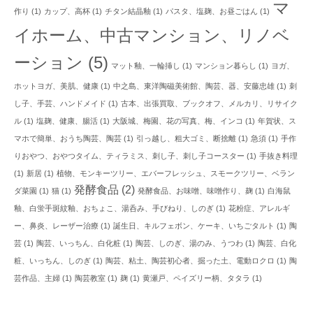
マ
作り
(1)
カップ、高杯
(1)
チタン結晶釉
(1)
パスタ、塩麹、お昼ごはん
(1)
イホーム、中古マンション、リノベ
ーション
(5)
マット釉、一輪挿し
(1)
マンション暮らし
(1)
ヨガ、
ホットヨガ、美肌、健康
(1)
中之島、東洋陶磁美術館、陶芸、器、安藤忠雄
(1)
刺
し子、手芸、ハンドメイド
(1)
古本、出張買取、ブックオフ、メルカリ、リサイク
ル
(1)
塩麹、健康、腸活
(1)
大阪城、梅園、花の写真、梅、インコ
(1)
年賀状、ス
マホで簡単、おうち陶芸、陶芸
(1)
引っ越し、粗大ゴミ、断捨離
(1)
急須
(1)
手作
りおやつ、おやつタイム、ティラミス、刺し子、刺し子コースター
(1)
手抜き料理
(1)
新居
(1)
植物、モンキーツリー、エバーフレッシュ、スモークツリー、ベラン
発酵食品
(2)
ダ菜園
(1)
猫
(1)
発酵食品、お味噌、味噌作り、麹
(1)
白海鼠
釉、白蛍手斑紋釉、おちょこ、湯呑み、手びねり、しのぎ
(1)
花粉症、アレルギ
ー、鼻炎、レーザー治療
(1)
誕生日、キルフェボン、ケーキ、いちごタルト
(1)
陶
芸
(1)
陶芸、いっちん、白化粧
(1)
陶芸、しのぎ、湯のみ、うつわ
(1)
陶芸、白化
粧、いっちん、しのぎ
(1)
陶芸、粘土、陶芸初心者、掘った土、電動ロクロ
(1)
陶
芸作品、主婦
(1)
陶芸教室
(1)
麹
(1)
黄瀬戸、ペイズリー柄、タタラ
(1)