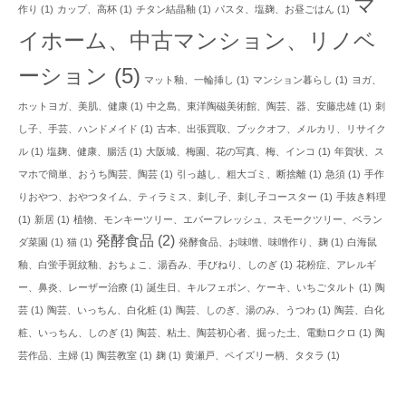
マ
作り
(1)
カップ、高杯
(1)
チタン結晶釉
(1)
パスタ、塩麹、お昼ごはん
(1)
イホーム、中古マンション、リノベ
ーション
(5)
マット釉、一輪挿し
(1)
マンション暮らし
(1)
ヨガ、
ホットヨガ、美肌、健康
(1)
中之島、東洋陶磁美術館、陶芸、器、安藤忠雄
(1)
刺
し子、手芸、ハンドメイド
(1)
古本、出張買取、ブックオフ、メルカリ、リサイク
ル
(1)
塩麹、健康、腸活
(1)
大阪城、梅園、花の写真、梅、インコ
(1)
年賀状、ス
マホで簡単、おうち陶芸、陶芸
(1)
引っ越し、粗大ゴミ、断捨離
(1)
急須
(1)
手作
りおやつ、おやつタイム、ティラミス、刺し子、刺し子コースター
(1)
手抜き料理
(1)
新居
(1)
植物、モンキーツリー、エバーフレッシュ、スモークツリー、ベラン
発酵食品
(2)
ダ菜園
(1)
猫
(1)
発酵食品、お味噌、味噌作り、麹
(1)
白海鼠
釉、白蛍手斑紋釉、おちょこ、湯呑み、手びねり、しのぎ
(1)
花粉症、アレルギ
ー、鼻炎、レーザー治療
(1)
誕生日、キルフェボン、ケーキ、いちごタルト
(1)
陶
芸
(1)
陶芸、いっちん、白化粧
(1)
陶芸、しのぎ、湯のみ、うつわ
(1)
陶芸、白化
粧、いっちん、しのぎ
(1)
陶芸、粘土、陶芸初心者、掘った土、電動ロクロ
(1)
陶
芸作品、主婦
(1)
陶芸教室
(1)
麹
(1)
黄瀬戸、ペイズリー柄、タタラ
(1)