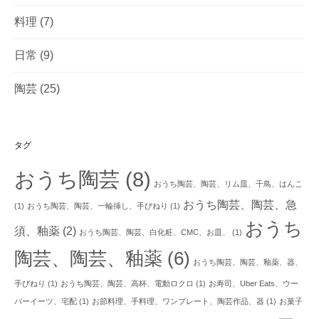
料理
(7)
日常
(9)
陶芸
(25)
タグ
おうち陶芸
(8)
おうち陶芸、陶芸、リム皿、千鳥、はんこ
おうち陶芸、陶芸、急
(1)
おうち陶芸、陶芸、一輪挿し、手びねり
(1)
おうち
須、釉薬
(2)
おうち陶芸、陶芸、白化粧、CMC、お皿、
(1)
陶芸、陶芸、釉薬
(6)
おうち陶芸、陶芸、釉薬、器、
手びねり
(1)
おうち陶芸、陶芸、高杯、電動ロクロ
(1)
お寿司、Uber Eats、ウー
バーイーツ、宅配
(1)
お節料理、手料理、ワンプレート、陶芸作品、器
(1)
お菓子