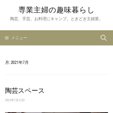
コ
専業主婦の趣味暮らし
ン
テ
陶芸、手芸、お料理にキャンプ。ときどき主婦業。
ン
ツ
メニュー
検
へ
ス
キ
索
ッ
月:
2021年7月
プ
:
陶芸スペース
2021年7月15日